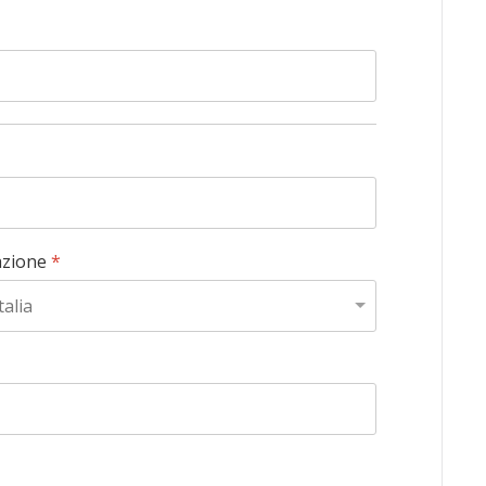
zione
*