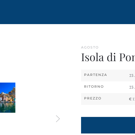
AGOSTO
Isola di Po
PARTENZA
23
RITORNO
23
PREZZO
€ 1