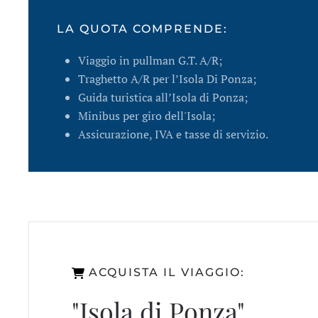
LA QUOTA COMPRENDE:
Viaggio in pullman G.T. A/R;
Traghetto A/R per l’Isola Di Ponza;
Guida turistica all’Isola di Ponza;
Minibus per giro dell'Isola;
Assicurazione, IVA e tasse di servizio.
ACQUISTA IL VIAGGIO:
"Isola di Ponza"